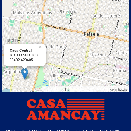
×
Casa Central
R. Casabella 1656
03492 429405
LEAFLET
OPENSTREETMAP
| ©
contributors
INICIO
ABERTURAS
ACCESORIOS
CORTINAS
MAMPARAS