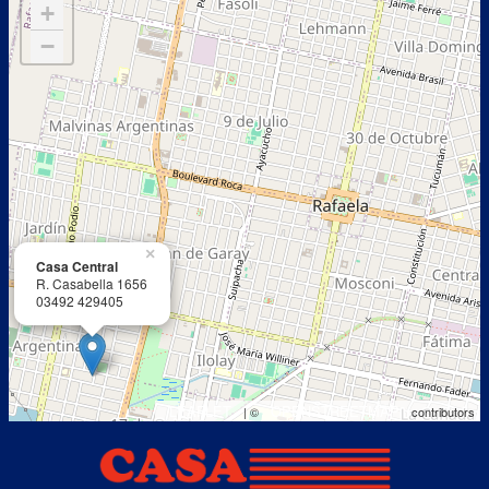
+
−
×
Casa Central
R. Casabella 1656
03492 429405
LEAFLET
OPENSTREETMAP
| ©
contributors