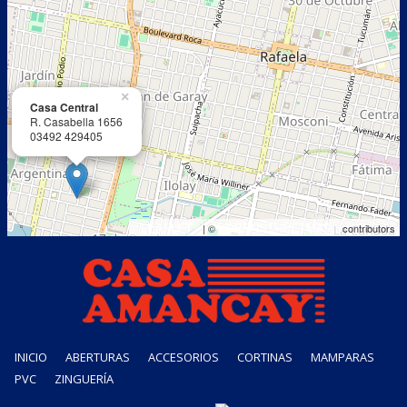
×
Casa Central
R. Casabella 1656
03492 429405
LEAFLET
OPENSTREETMAP
| ©
contributors
INICIO
ABERTURAS
ACCESORIOS
CORTINAS
MAMPARAS
PVC
ZINGUERÍA